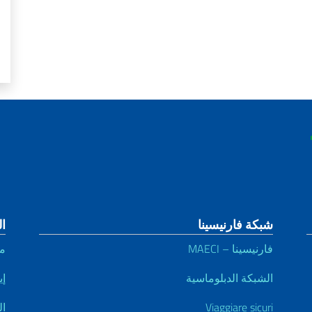
شبكة فارنيسينا
ا
فارنيسينا – MAECI
م
الشبكة الدبلوماسية
إي
Viaggiare sicuri
ال