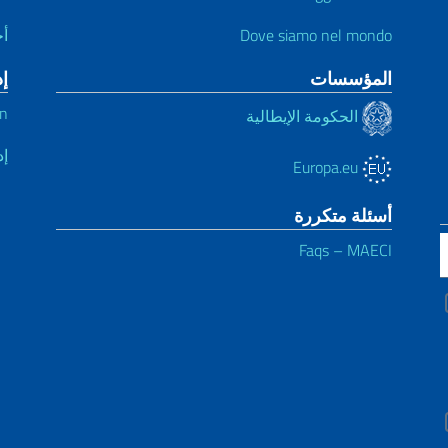
Dove siamo nel mondo
أخ
المؤسسات
إ
nإدارة شفافة – السفا
الحكومة الإيطالية
إد
Europa.eu
أسئلة متكررة
Faqs – MAECI