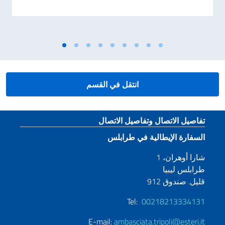
انتقل في القسم
قسم التذييل
تفاصيل الاتصال وتفاصيل الاتصال
السفارة الإيطالية في طرابلس
شارا أوهران، 1
طرابلس ليبيا
قليل. صندوق 912
Tel:
00218213334131
E-mail:
ambasciata.tripoli@esteri.it