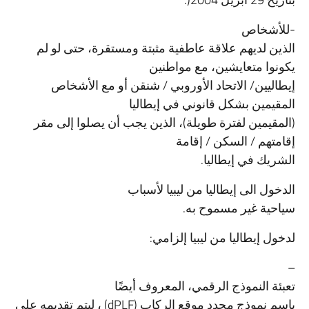
-للأشخاص
الذين لديهم علاقة عاطفية مثبتة ومستقرة، حتى لو لم
يكونوا متعايشين، مع مواطنين
إيطاليين/ الاتحاد الأوروبي / شنقن أو مع الأشخاص
المقيمين بشكل قانوني في إيطاليا
(المقيمين لفترة طويلة)، الذين يجب أن يصلوا إلى مقر
إقامتهم / السكن / إقامة
الشريك في إيطاليا.
الدخول الى إيطاليا من ليبيا لأسباب
سياحية غير مسموح به.
لدخول إيطاليا من ليبيا إلزامي:
–
تعبئة النموذج الرقمي، المعروف أيضًا
باسم نموذج محدد موقع الركاب (dPLF) ، ليتم تقديمه على