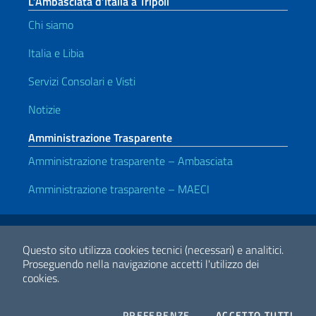
L’Ambasciata d’Italia a Tripoli
Chi siamo
Italia e Libia
Servizi Consolari e Visti
Notizie
Amministrazione Trasparente
Amministrazione trasparente – Ambasciata
Amministrazione trasparente – MAECI
Link Utili
Note legali
Privacy e cookie policy
Dichiarazione di accessibilità
Questo sito utilizza cookies tecnici (necessari) e analitici.
Proseguendo nella navigazione accetti l'utilizzo dei
cookies.
2026 Copyright Ministero degli Affari Esteri e della Cooperazione
Internazionale
COOKIES
I CO
PREFERENZE
ACCETTO TUTTI