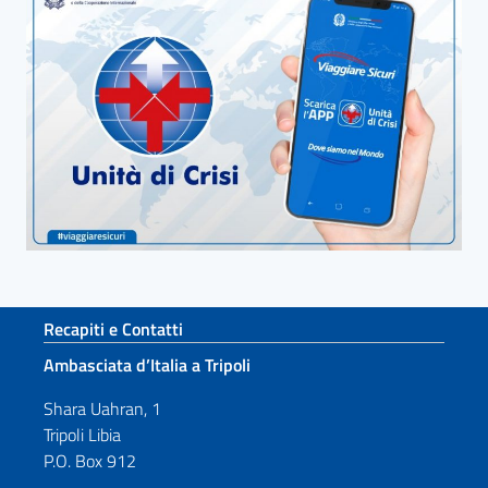
Sezione footer
Recapiti e Contatti
Ambasciata d’Italia a Tripoli
Shara Uahran, 1
Tripoli Libia
P.O. Box 912