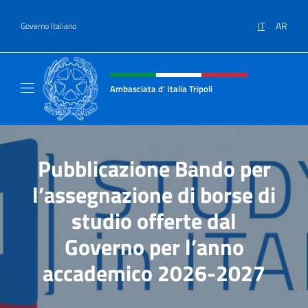
Salta al contenuto
IT
AR
Governo Italiano
Intestazione sito, social e menù
Ambasciata d' Italia Tripoli
Il nuovo sito Ambasciata d'Italia a Tripoli
Pubblicazione Bando per
l’assegnazione di borse di
studio offerte dal
Governo per l’anno
accademico 2026-2027