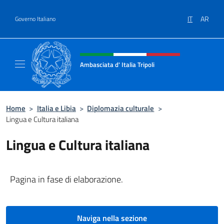
Salta al contenuto
IT
AR
Governo Italiano
Intestazione sito, social e menù
Ambasciata d' Italia Tripoli
Il nuovo sito Ambasciata d'Italia a Tripoli
Home
>
Italia e Libia
>
Diplomazia culturale
>
Lingua e Cultura italiana
Lingua e Cultura italiana
Pagina in fase di elaborazione.
Naviga nella sezione