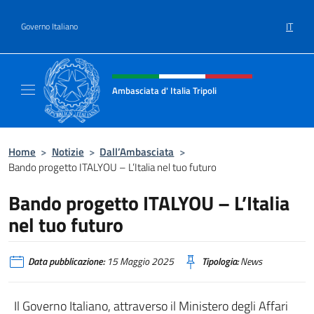
Salta al contenuto
IT
Governo Italiano
Intestazione sito, social e menù
Ambasciata d' Italia Tripoli
Il nuovo sito Ambasciata d'Italia a Tripoli
Home
>
Notizie
>
Dall’Ambasciata
>
Bando progetto ITALYOU – L’Italia nel tuo futuro
Bando progetto ITALYOU – L’Italia
nel tuo futuro
Data pubblicazione:
15 Maggio 2025
Tipologia:
News
Il Governo Italiano, attraverso il Ministero degli Affari