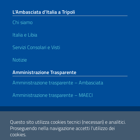
L’Ambasciata d’Italia a Tripoli
Chi siamo
Italia e Libia
Servizi Consolari e Visti
Notizie
Amministrazione Trasparente
Amministrazione trasparente – Ambasciata
Amministrazione trasparente – MAECI
Link Utili
Note legali
Privacy e cookie policy
Dichiarazione di accessibilità
Questo sito utilizza cookies tecnici (necessari) e analitici.
Proseguendo nella navigazione accetti l'utilizzo dei
cookies.