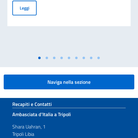
Graduatoria finale delle borse di studio assegnate dal Gov
Leggi
Naviga nella sezione
Sezione footer
Recapiti e Contatti
Ambasciata d’Italia a Tripoli
Shara Uahran, 1
Tripoli Libia