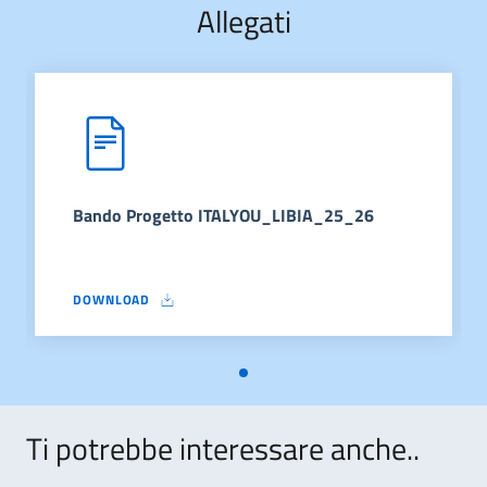
Allegati
Bando Progetto ITALYOU_LIBIA_25_26
DOWNLOAD
BANDO PROGETTO ITALYOU_LIBIA_25_26
Ti potrebbe interessare anche..